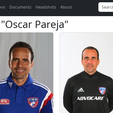
ons
Documents
Headshots
About
 "Oscar Pareja"